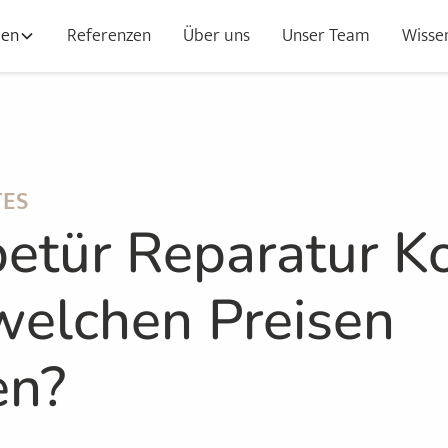
gen
Referenzen
Über uns
Unser Team
Wisse
TES
betür Reparatur K
welchen Preisen
en?