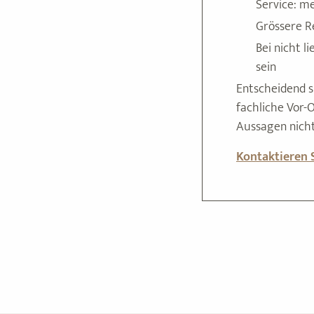
Service: m
Grössere Re
Bei nicht 
sein
Entscheidend s
fachliche Vor-
Aussagen nicht
Kontaktieren S