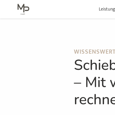
Leistun
WISSENSWER
Schie
– Mit 
rechn