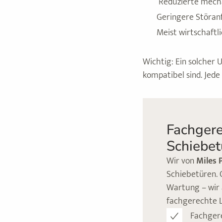
Reduzierte mech
Geringere Störanf
Meist wirtschaftl
Wichtig: Ein solcher 
kompatibel sind. Jed
Fachgere
Schiebet
Wir von
Miles 
Schiebetüren. 
Wartung – wir 
fachgerechte L
Fachger