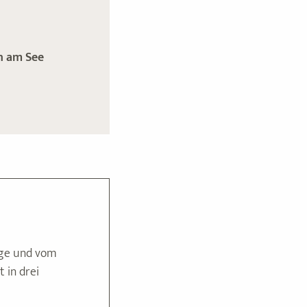
n am See
age und vom
 in drei